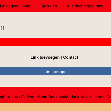
Linktegoed kopen
Artikelen
Alle dochterpagina's
en
Link toevoegen
Contact
Link toevoegen
ight © 2021 Onderdeel van
BaakmanMedia
&
Vrolijk Internet S