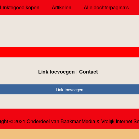
Linktegoed kopen
Artikelen
Alle dochterpagina's
Link toevoegen
Contact
Link toevoegen
ight © 2021 Onderdeel van
BaakmanMedia
&
Vrolijk Internet S