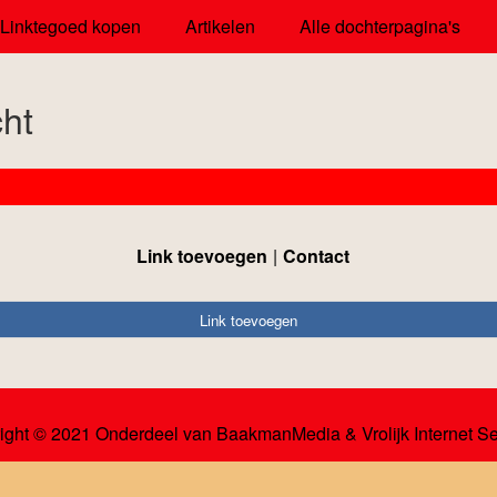
Linktegoed kopen
Artikelen
Alle dochterpagina's
ht
Link toevoegen
Contact
Link toevoegen
ight © 2021 Onderdeel van
BaakmanMedia
&
Vrolijk Internet S