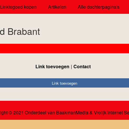
Linktegoed kopen
Artikelen
Alle dochterpagina's
d Brabant
Link toevoegen
Contact
Link toevoegen
ight © 2021 Onderdeel van
BaakmanMedia
&
Vrolijk Internet S